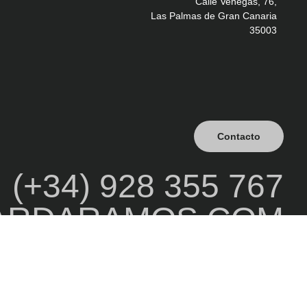
Calle Venegas, 76,
Las Palmas de Gran Canaria
35003
Contacto
(+34) 928 355 767
ARDARAMOS.COM
2025 © LAGUARDA RAMOS